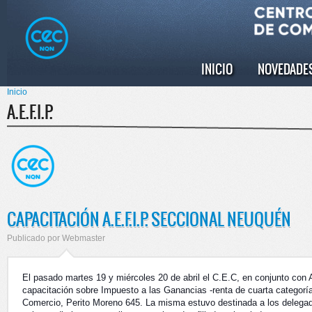
Pasar al
Skip to
contenido
navigation
principal
INICIO
NOVEDADE
Menú principal
Inicio
Se encuentra usted aquí
A.E.F.I.P.
CAPACITACIÓN A.E.F.I.P. SECCIONAL NEUQUÉN
Publicado por
Webmaster
El pasado martes 19 y miércoles 20 de abril el C.E.C, en conjunto con 
capacitación sobre Impuesto a las Ganancias -renta de cuarta categorí
Comercio, Perito Moreno 645. La misma estuvo destinada a los delegad