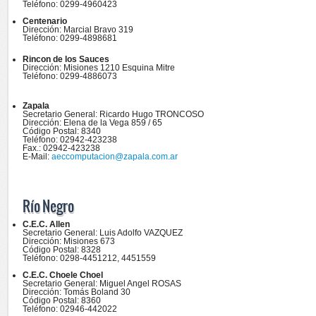
Teléfono: 0299-4960423
Centenario
Dirección: Marcial Bravo 319
Teléfono: 0299-4898681
Rincon de los Sauces
Dirección:
Misiones 1210 Esquina Mitre
Teléfono: 0299-4886073
Zapala
Secretario General: Ricardo Hugo TRONCOSO
Dirección: Elena de la Vega 859 / 65
Código Postal: 8340
Teléfono: 02942-423238
Fax.: 02942-423238
E-Mail:
aeccomputacion@zapala.com.ar
Río Negro
C.E.C. Allen
Secretario General: Luis Adolfo VAZQUEZ
Dirección: Misiones 673
Código Postal: 8328
Teléfono: 0298-4451212, 4451559
C.E.C. Choele Choel
Secretario General: Miguel Angel ROSAS
Dirección: Tomás Boland 30
Código Postal: 8360
Teléfono: 02946-442022