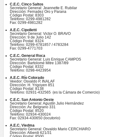
C.E.C. Cinco Saltos
Secretario General: Jeannette E. Rubilar
Dirección: Fernadez Oro y Parana
Código Postal: 8303
Teléfono: 0299-4981282
Fax: 0299-4981282
A.E.C. Cipolletti
Secretario General: Victor O. BRAVO
Dirección: 9 de Julio 142
Código Postal: 8324
Teléfono: 0299-4781857 / 4783284
Fax: 0299-4771703
C.E.C. General Roca
Secretario General: Luis Enrique CAMPOS
Dirección: Bartolomé Mitre 1387/89
Código Postal: 8332
Teléfono: 0298-4423954
A.E.C. Río Colorado
Veedor: Osvaldo P, INALAF
Dirección: H. Yrigoyen 851
Código Postal: 8138
Teléfono: 02931-432565 (es la Cámara de Comercio)
C.E.C. San Antonio Oeste
Secretario General: Agustín Julio Hernández
Dirección: Av. Belgrano 331
Código Postal: 8520
Teléfono: 02934-430024
Fax: 02934-430650 (locutorio)
A.E.C. Viedma
Secretario General: Osvaldo Mario CERCHIARO
Dirección: Alberdi 621/31
Código Postal: 8500