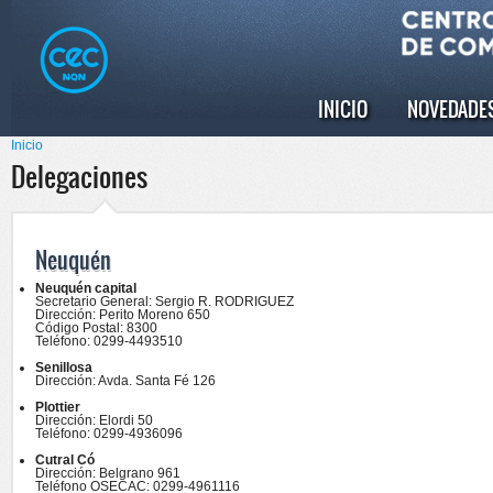
Pasar al
Skip to
contenido
navigation
principal
INICIO
NOVEDADE
Menú principal
Inicio
Se encuentra usted aquí
Delegaciones
Neuquén
Neuquén capital
Secretario General: Sergio R. RODRIGUEZ
Dirección: Perito Moreno 650
Código Postal: 8300
Teléfono: 0299-4493510
Senillosa
Dirección: Avda. Santa Fé 126
Plottier
Dirección: Elordi 50
Teléfono: 0299-4936096
Cutral Có
Dirección: Belgrano 961
Teléfono OSECAC: 0299-4961116