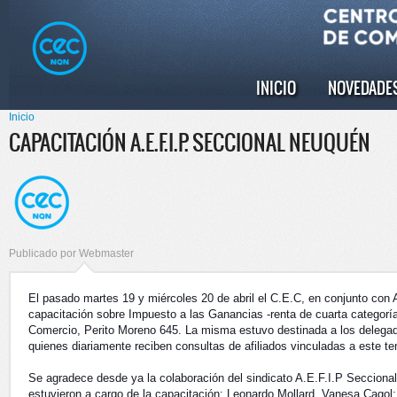
Pasar al
Skip to
contenido
navigation
principal
INICIO
NOVEDADE
Menú principal
Inicio
Se encuentra usted aquí
CAPACITACIÓN A.E.F.I.P. SECCIONAL NEUQUÉN
Publicado por
Webmaster
El pasado martes 19 y miércoles 20 de abril el C.E.C, en conjunto con 
capacitación sobre Impuesto a las Ganancias -renta de cuarta categorí
Comercio, Perito Moreno 645. La misma estuvo destinada a los delegad
quienes diariamente reciben consultas de afiliados vinculadas a este t
Se agradece desde ya la colaboración del sindicato A.E.F.I.P Secciona
estuvieron a cargo de la capacitación: Leonardo Mollard, Vanesa Cago