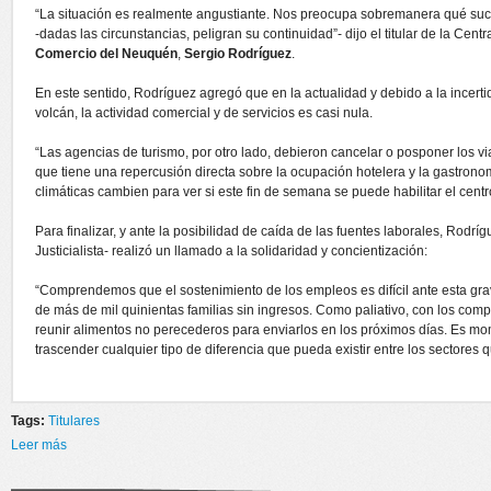
“La situación es realmente angustiante. Nos preocupa sobremanera qué suc
-dadas las circunstancias, peligran su continuidad”- dijo el titular de la Cent
Comercio del Neuquén
,
Sergio Rodríguez
.
En este sentido, Rodríguez agregó que en la actualidad y debido a la incer
volcán, la actividad comercial y de servicios es casi nula.
“Las agencias de turismo, por otro lado, debieron cancelar o posponer los v
que tiene una repercusión directa sobre la ocupación hotelera y la gastron
climáticas cambien para ver si este fin de semana se puede habilitar el cent
Para finalizar, y ante la posibilidad de caída de las fuentes laborales, Rodrí
Justicialista- realizó un llamado a la solidaridad y concientización:
“Comprendemos que el sostenimiento de los empleos es difícil ante esta grav
de más de mil quinientas familias sin ingresos. Como paliativo, con los c
reunir alimentos no perecederos para enviarlos en los próximos días. Es mo
trascender cualquier tipo de diferencia que pueda existir entre los sectores
Tags:
Titulares
Leer más
sobre CGT Neuquen donara alimentos para Vila la Angostura