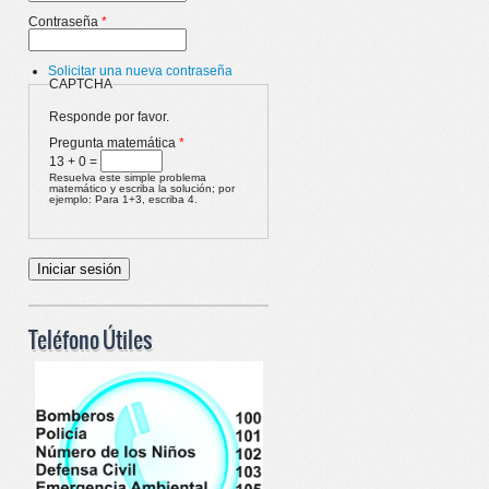
Contraseña
*
Solicitar una nueva contraseña
CAPTCHA
Responde por favor.
Pregunta matemática
*
13 + 0 =
Resuelva este simple problema
matemático y escriba la solución; por
ejemplo: Para 1+3, escriba 4.
Teléfono Útiles