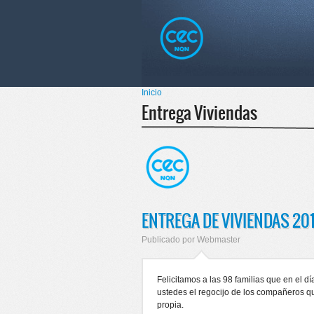
Pasar al
Skip to
contenido
navigation
principal
Menú principal
Inicio
Se encuentra usted aquí
Entrega Viviendas
ENTREGA DE VIVIENDAS 20
Publicado por
Webmaster
Felicitamos a las 98 familias que en el d
ustedes el regocijo de los compañeros q
propia.