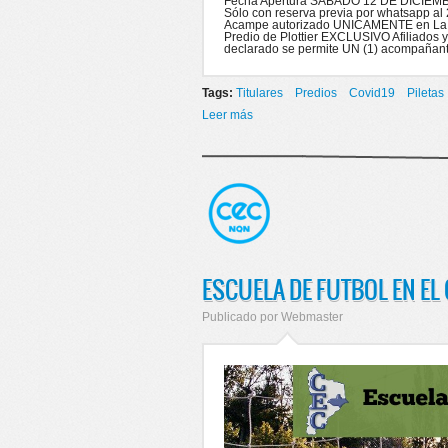
Fecha Apertura SABADO 12 DE DICIEMB
Sólo con reserva previa por whatsapp al
Acampe autorizado UNICAMENTE en La Hu
Predio de Plottier EXCLUSIVO Afiliados y 
declarado se permite UN (1) acompañant
Tags:
Titulares
Predios
Covid19
Piletas
Leer más
sobre APERTURA DE PREDIOS Y 
ESCUELA DE FUTBOL EN EL 
Publicado por
Webmaster