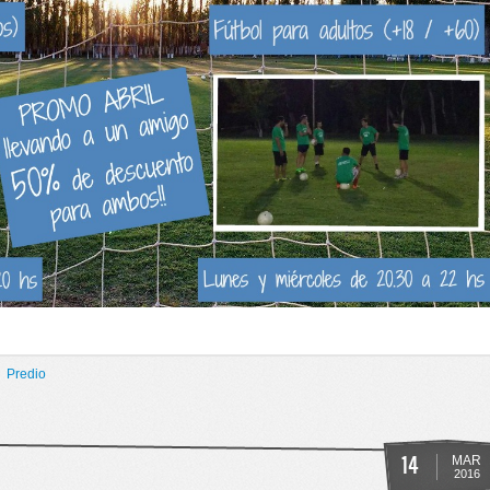
Predio
L CEC PLOTTIER
14
MAR
2016