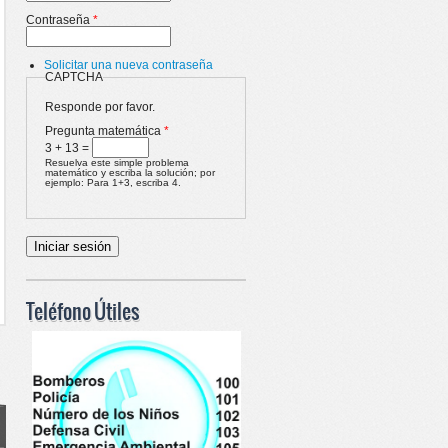
Contraseña
*
Solicitar una nueva contraseña
CAPTCHA
Responde por favor.
Pregunta matemática
*
3 + 13 =
Resuelva este simple problema
matemático y escriba la solución; por
ejemplo: Para 1+3, escriba 4.
Teléfono Útiles