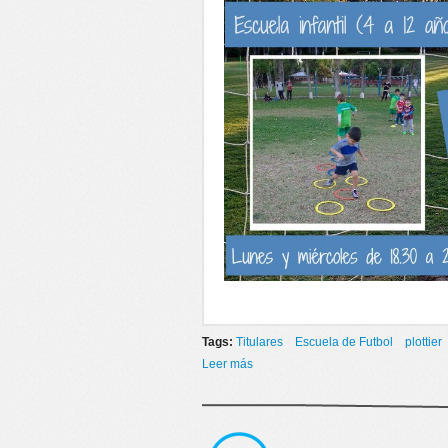
Tags:
Titulares
Escuela de Futbol
plottier
Leer más
sobre ESCUELA DE FUTBOL EN E