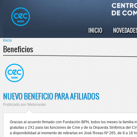
Pasar al
Skip to
contenido
navigation
principal
INICIO
NOVEDADE
Menú principal
Inicio
Se encuentra usted aquí
Beneficios
NUEVO BENEFICIO PARA AFILIADOS
Publicado por
Webmaster
Gracias al acuerdo firmado con Fundación BPN, todos los meses la familia me
gratuitas y 2X1 para las funciones de Cine y de la Orquesta Sinfónica del C
a disponibilidad al momento de retirarlas en José Rosas Nº 265, de 8 a 16 hs