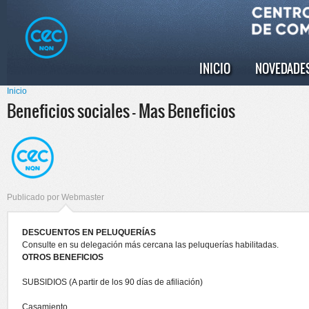
Pasar al
Skip to
contenido
navigation
principal
INICIO
NOVEDADE
Menú principal
Inicio
Se encuentra usted aquí
Beneficios sociales - Mas Beneficios
Publicado por
Webmaster
DESCUENTOS EN PELUQUERÍAS
Consulte en su delegación más cercana las peluquerías habilitadas.
OTROS BENEFICIOS
SUBSIDIOS (A partir de los 90 días de afiliación)
Casamiento