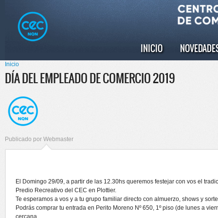
Pasar al
Skip to
contenido
navigation
principal
INICIO
NOVEDADE
Menú principal
Inicio
Se encuentra usted aquí
DÍA DEL EMPLEADO DE COMERCIO 2019
Publicado por
Webmaster
El Domingo 29/09, a partir de las 12.30hs queremos festejar con vos el trad
Predio Recreativo del CEC en Plottier.
Te esperamos a vos y a tu grupo familiar directo con almuerzo, shows y sorte
Podrás comprar tu entrada en Perito Moreno Nº 650, 1º piso (de lunes a vier
cercana.