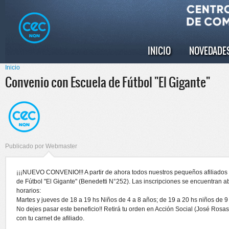
Pasar al
Skip to
contenido
navigation
principal
INICIO
NOVEDADE
Menú principal
Inicio
Se encuentra usted aquí
Convenio con Escuela de Fútbol "El Gigante"
Publicado por
Webmaster
¡¡¡NUEVO CONVENIO!!! A partir de ahora todos nuestros pequeños afiliados 
de Fútbol "El Gigante" (Benedetti N°252). Las inscripciones se encuentran a
horarios:
Martes y jueves de 18 a 19 hs Niños de 4 a 8 años; de 19 a 20 hs niños de 9
No dejes pasar este beneficio!! Retirá tu orden en Acción Social (José Rosas
con tu carnet de afiliado.