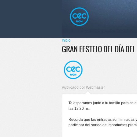
Pasar al
Skip to
contenido
navigation
principal
Menú principal
Inicio
Se encuentra usted aquí
GRAN FESTEJO DEL DÍA DE
Publicado por
Webmaster
Te esperamos junto a tu familia para celeb
las 12:30 hs.
Recordá que las entradas son limitadas 
participar del sorteo de importantes premi