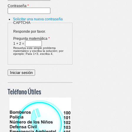
Contraseña
*
Solicitar una nueva contraseña
CAPTCHA
Responde por favor.
Pregunta matemática
*
1 + 2 =
Resuelva este simple problema
matemático y escriba la solución; por
ejemplo: Para 1+3, escriba 4.
Teléfono Útiles