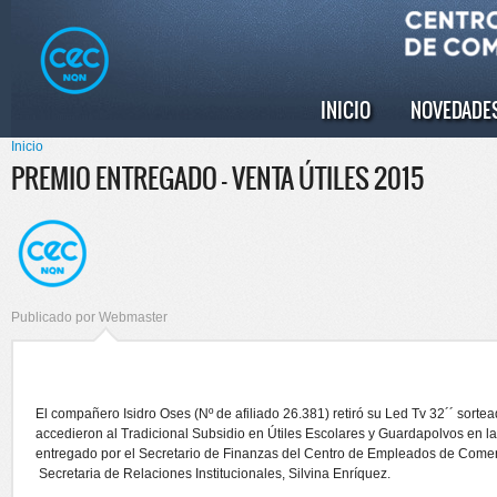
Pasar al
Skip to
contenido
navigation
principal
INICIO
NOVEDADE
Menú principal
Inicio
Se encuentra usted aquí
PREMIO ENTREGADO - VENTA ÚTILES 2015
Publicado por
Webmaster
El compañero Isidro Oses (Nº de afiliado 26.381) retiró su Led Tv 32´´ sorte
accedieron al Tradicional Subsidio en Útiles Escolares y Guardapolvos en l
entregado por el Secretario de Finanzas del Centro de Empleados de Comer
Secretaria de Relaciones Institucionales, Silvina Enríquez.