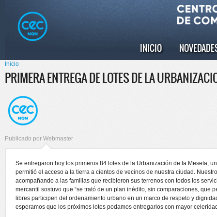
Pasar al
Skip to
contenido
navigation
principal
INICIO
NOVEDADE
Menú principal
Inicio
Se encuentra usted aquí
PRIMERA ENTREGA DE LOTES DE LA URBANIZACIO
Publicado por
Webmaster
Se entregaron hoy los primeros 84 lotes de la Urbanización de la Meseta, un 
permitió el acceso a la tierra a cientos de vecinos de nuestra ciudad. Nuestr
acompañando a las familias que recibieron sus terrenos con todos los servici
mercantil sostuvo que “se trató de un plan inédito, sin comparaciones, que 
libres participen del ordenamiento urbano en un marco de respeto y dignidad
esperamos que los próximos lotes podamos entregarlos con mayor celerida