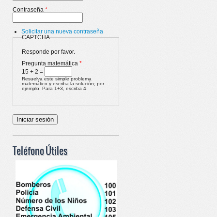
Contraseña
*
Solicitar una nueva contraseña
CAPTCHA
Responde por favor.
Pregunta matemática
*
15 + 2 =
Resuelva este simple problema
matemático y escriba la solución; por
ejemplo: Para 1+3, escriba 4.
Teléfono Útiles