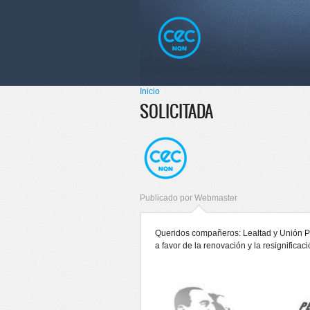
Pasar al
Skip to
contenido
navigation
principal
Menú principal
Inicio
Se encuentra usted aquí
SOLICITADA
Publicado por
Webmaster
Queridos compañeros: Lealtad y Unión Pe
a favor de la renovación y la resignificaci