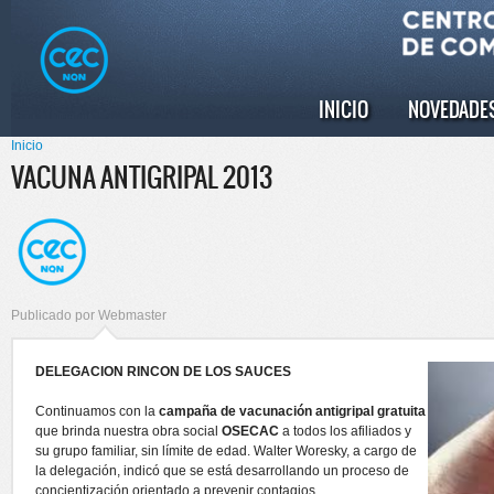
Pasar al
Skip to
contenido
navigation
principal
INICIO
NOVEDADE
Menú principal
Inicio
Se encuentra usted aquí
VACUNA ANTIGRIPAL 2013
Publicado por
Webmaster
DELEGACION RINCON DE LOS SAUCES
Continuamos con la
campaña de vacunación antigripal gratuita
que brinda nuestra obra social
OSECAC
a todos los afiliados y
su grupo familiar, sin límite de edad. Walter Woresky, a cargo de
la delegación, indicó que se está desarrollando un proceso de
concientización orientado a prevenir contagios